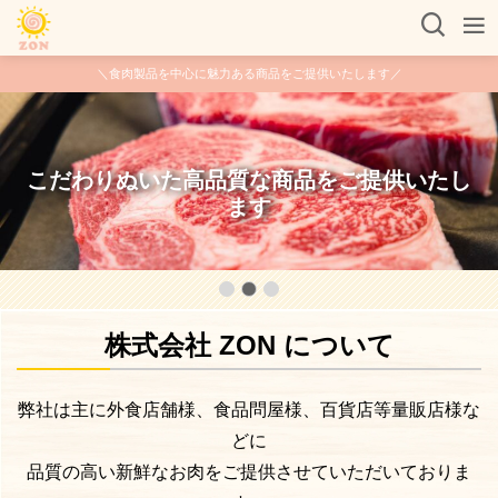
＼食肉製品を中心に魅力ある商品をご提供いたします／
こだわりぬいた高品質な商品をご提供いたし
かゆいところに手が届く画期的な食品開発を
しています
ます
株式会社 ZON について
弊社は主に外食店舗様、食品問屋様、百貨店等量販店様な
どに
品質の高い新鮮なお肉をご提供させていただいておりま